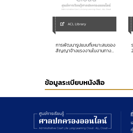
ACL Library
Library
การพัฒนารูปแบบที่เหมาะสมของ
กร
สัญญาจ้างแรงงานในงานทาง
2
วิชาการ
ข้อมูลระเบียบหนังสือ
ท
เ
ท