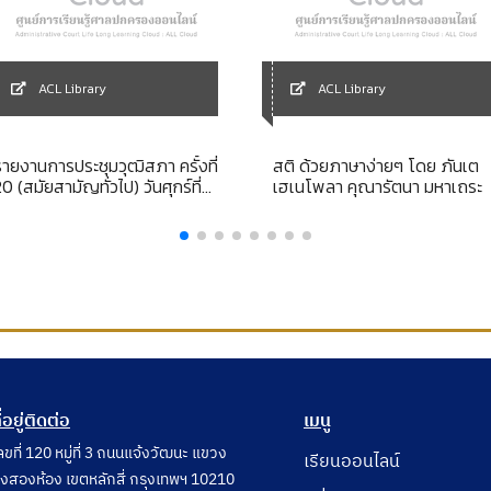
ACL Library
ACL Library
รายงานการประชุมวุฒิสภา ครั้งที่
สติ ด้วยภาษาง่ายๆ โดย ภันเต
0 (สมัยสามัญทั่วไป) วันศุกร์ที่
เฮเนโพลา คุณารัตนา มหาเถระ
10 พฤษภาคม 2545 ณ ตึก
รัฐสภา
ี่อยู่ติดต่อ
เมนู
ลขที่ 120 หมู่ที่ 3 ถนนแจ้งวัฒนะ แขวง
เรียนออนไลน์
ุ่งสองห้อง เขตหลักสี่ กรุงเทพฯ 10210