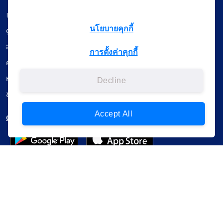
เรียนออนไลน์
ดูถ่ายทอดสด
นโยบายคุกกี้
สื่อการเรียนรู้
การตั้งค่าคุกกี้
ค้นรายการหนังสือ
หนังสืออิเล็กทรอนิกส์
Decline
ข้อมูลผู้ใช้งาน
Accept All
ดาวน์โหลดใช้งานบนแอปพลิเคชัน
แบบสอบถามความพึงพอใจ
Administrative Court Life Long Learning Cloud : ALL Cloud