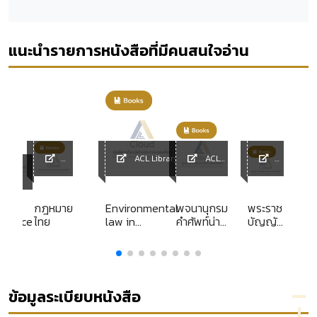
แนะนำรายการหนังสือที่มีคนสนใจอ่าน
ACL Library
ACL
ACL
Library
ACL
Library
Librar
y
y
กฎหมาย
Environmental
พจนานุกรม
พระราช
rudence
ไทย
law in
คำศัพท์น่า
บัญญัติ
Colombia /
ฉงน สับสน
ประกัน
ชีวิต
พ.ศ.
2535
ข้อมูลระเบียบหนังสือ