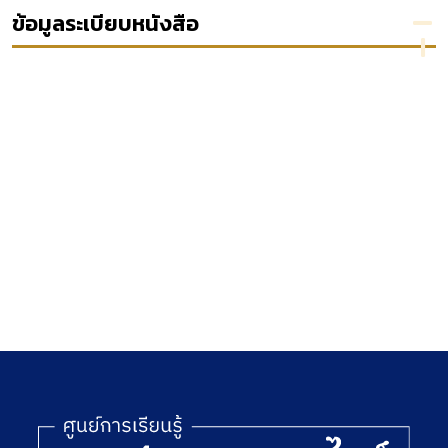
และวิธี
ข้อมูลระเบียบหนังสือ
พิจารณา
คดี
ปกครอง
(ฉบับภาค
สนาม)