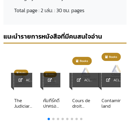
Total page :
2 เล่ม. : 30 ซม. pages
แนะนำรายการหนังสือที่มีคนสนใจอ่าน
ACL
ACL
ACL
Library
ACL
Library
Library
y
Library
บ
The
คัมภีร์คดี
Cours de
Contaminate
ณ
Judiciary
ปกครอง
droit
land
of
สรุปย่อ
administratif
Thailand
หลัก
Tome I
กฎหมาย
ปกครอง