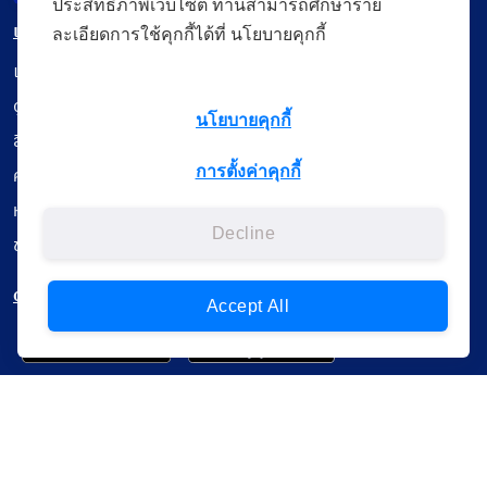
ประสิทธิภาพเว็บไซต์ ท่านสามารถศึกษาราย
เมนู
ละเอียดการใช้คุกกี้ได้ที่ นโยบายคุกกี้
เรียนออนไลน์
ดูถ่ายทอดสด
นโยบายคุกกี้
สื่อการเรียนรู้
การตั้งค่าคุกกี้
ค้นรายการหนังสือ
หนังสืออิเล็กทรอนิกส์
Decline
ข้อมูลผู้ใช้งาน
ดาวน์โหลดใช้งานบนแอปพลิเคชัน
Accept All
แบบสอบถามความพึงพอใจ