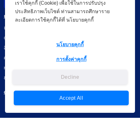
Incident Report
เราใช้คุกกี้ (Cookie) เพื่อใช้ในการปรับปรุง
ประสิทธิภาพเว็บไซต์ ท่านสามารถศึกษาราย
เมนู
ละเอียดการใช้คุกกี้ได้ที่ นโยบายคุกกี้
เรียนออนไลน์
ดูถ่ายทอดสด
นโยบายคุกกี้
สื่อการเรียนรู้
ค้นรายการหนังสือ
การตั้งค่าคุกกี้
หนังสืออิเล็กทรอนิกส์
ข้อมูลผู้ใช้งาน
Decline
ดาวน์โหลดใช้งานบนแอปพลิเคชัน
Accept All
แบบสอบถามความพึงพอใจ