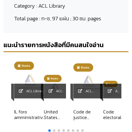
Category :
ACL Library
Total page :
ก-ช, 97 แผ่น ; 30 ซม. pages
แนะนำรายการหนังสือที่มีคนสนใจอ่าน
ACL Library
ACL
ACL
ACL
Library
Library
Library
IL foro
United
Code de
Code
amministrativo
States
justice
electoral
C.d.S. : rivista
code
administrative
mensile di
annotated