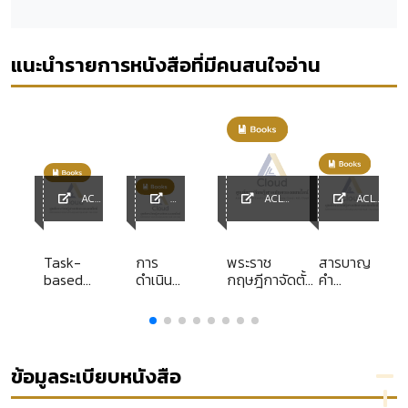
แนะนำรายการหนังสือที่มีคนสนใจอ่าน
ACL
ACL
ACL
y
Library
ACL
Library
Library
Library
y's
Task-
การ
พระราช
สารบาญ
based
ดำเนิน
กฤษฎีกาจัดตั้ง
คำ
d
language
คดี
องค์การบริหาร
พิพากษา
 5
teaching
ปกครอง
สินเชื่อ
ฎีกา ประจำ
เกี่ยวกับ
อสังหาริมทรัพย์
พุทธศักราช
ละเมิด
พ.ศ. 2540
2549
และ
[ยกเลิก]
ข้อมูลระเบียบหนังสือ
ความรับ
ผิดอย่าง