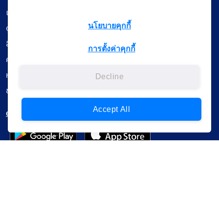
เรียนออนไลน์
นโยบายคุกกี้
ดูถ่ายทอดสด
สื่อการเรียนรู้
การตั้งค่าคุกกี้
ค้นรายการหนังสือ
หนังสืออิเล็กทรอนิกส์
Decline
ข้อมูลผู้ใช้งาน
Accept All
ดาวน์โหลดใช้งานบนแอปพลิเคชัน
แบบสอบถามความพึงพอใจ
Administrative Court Life Long Learning Cloud : ALL Cloud