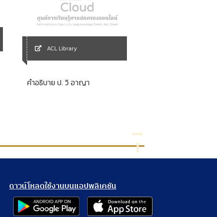
ACL Library
ACL Library
คู่มือการดำเนินคดีป
คำอธิบาย ป. วิ อาญา
อิเล็กทรอนิกส์สำหรั
ดาวน์โหลดใช้งานบนแอปพลิเคชัน