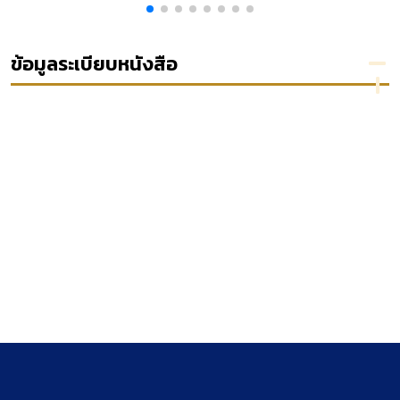
อุตสาหกรรม...
แห่งชาติฉบับ
แลก
กฎหมาย
ที่สี่ (พ.ศ.
เปลี่ยน
แพ่งและ
2545 -
ให้
พาณิชย์
2549)
ว่าด้วย
ข้อมูลระเบียบหนังสือ
บุคคล
ง
ง
ง
า