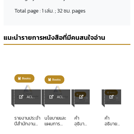
Total page :
1 เล่ม. ; 32 ซม. pages
แนะนำรายการหนังสือที่มีคนสนใจอ่าน
ACL
ACL
Library
Library
ACL
ACL
y
Librar
Library
y
รายงานประจำ
นโยบายและ
คำ
คำ
ปีสำนักงาน
แผนการ
อธิบาย
อธิบาย
เศรษฐกิจ
ประชาสัมพันธ์
ซื้อขาย
ประมวล