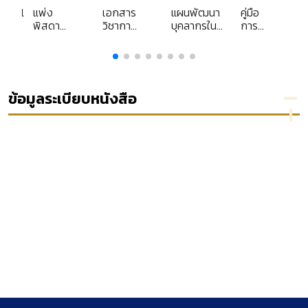
y
y
y
ional
แพ่ง
เอกสาร
แผนพัฒนา
คู่มือ
 in
พิสดาร
วิชาการ
บุคลากรใน
การ
aw
เล่ม 4
ส่วน
กระบวนการ
ดำเนิน
 D.
ฉบับ
บุคคล
ยุติธรรมทาง
การทาง
and
ปรัง
เรื่อง
ปกครอง
วินัย
ice
ปรุงใหม่
การ
ประจำ
ตามพระ
ปี 2559
คุ้มครอง
ปีงบประมาณ
ราช
ข้อมูลระเบียบหนังสือ
ผู้
2549
บัญญัติ
บริโภค
ตำรวจ
ทางการ
แห่ง
เงิน
ชาติ
พ.ศ.
2547