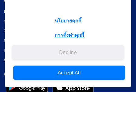
เมนู
เรียนออนไลน์
ดูถ่ายทอดสด
นโยบายคุกกี้
สื่อการเรียนรู้
การตั้งค่าคุกกี้
ค้นรายการหนังสือ
หนังสืออิเล็กทรอนิกส์
Decline
ข้อมูลผู้ใช้งาน
ดาวน์โหลดใช้งานบนแอปพลิเคชัน
Accept All
แบบสอบถามความพึงพอใจ
Administrative Court Life Long Learning Cloud : ALL Cloud