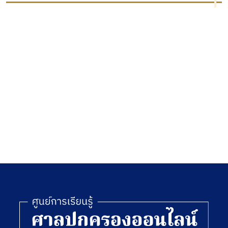
ผิดใน
การ)
ส่วน
ดอกเบี้ย
ผิดนัด
ของผู้ค้ำ
ประกัน
ตาม
สัญญา
ทาง
ปกครอง