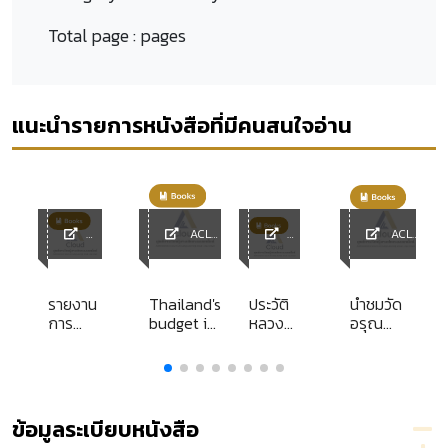
Total page :
pages
แนะนำรายการหนังสือที่มีคนสนใจอ่าน
ACL
ACL
ACL
Library
ACL
Library
Library
Librar
y
รายงาน
Thailand's
ประวัติ
นำชมวัด
การ
budget in
หลวง
อรุณ
ศึกษา
brief
พ่อปาน
ราชวราราม
ส่วน
โสนัน
บุคคล
โท
เรื่อง
(พระครู
ปัญหา
วิหาร
ข้อมูลระเบียบหนังสือ
ความรับ
กิจจานุ