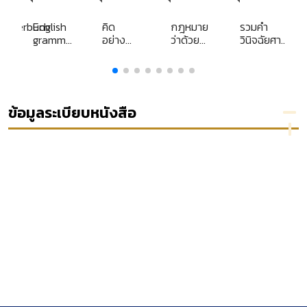
Librar
Library
y
wörterbuch
English
คิด
กฎหมาย
รวมคำ
grammar
อย่าง
ว่าด้วย
วินิจฉัยศาล
in use :
ทักษิณ
ความรับ
รัฐธรรมนูญ
ชินวัตร
ผิดทาง
ประจำปี
ละเมิด
2557 เล่ม 2
ของเจ้า
หน้าที่รัฐ
ข้อมูลระเบียบหนังสือ
และความ
รับผิด
ชอบของ
รัฐโดย
ปราศจาก
ความผิด