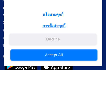
เรียนออนไลน์
ดูถ่ายทอดสด
นโยบายคุกกี้
สื่อการเรียนรู้
การตั้งค่าคุกกี้
ค้นรายการหนังสือ
หนังสืออิเล็กทรอนิกส์
Decline
ข้อมูลผู้ใช้งาน
Accept All
ดาวน์โหลดใช้งานบนแอปพลิเคชัน
แบบสอบถามความพึงพอใจ
Administrative Court Life Long Learning Cloud : ALL Cloud