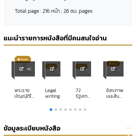
Total page :
216 หน้า ; 26 ซม. pages
แนะนำรายการหนังสือที่มีคนสนใจอ่าน
ACL
Library
ACL
ACL
ACL
y
Librar
Librar
Library
y
y
พระราช
Legal
72
อิสรภาพ
บัญญัติให้
writing
รัฐสภา
บนเส้น
ย
อำนาจ
ไทย
บรรทัด
ปฏิบัติการ
13
า
เกี่ยวกับ
นักโทษ
ธนาคาร
ประหาร
เพื่อการ
ข้อมูลระเบียบหนังสือ
ลงทุนใน