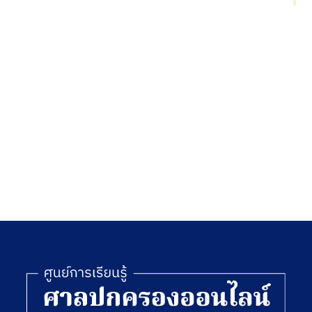
โครงสร้าง
พื้นฐาน
เอเชีย
พ.ศ. 2559
[ลูกบท]