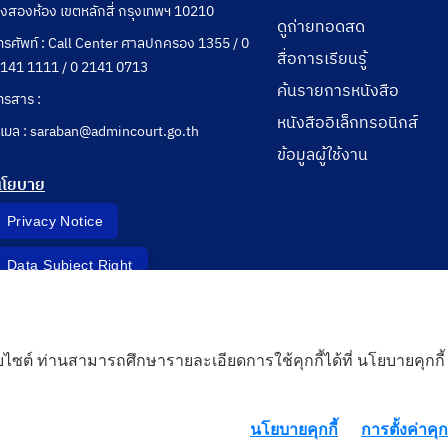
ุ่งสองห้อง เขตหลักสี่ กรุงเทพฯ 10210
ดูถ่ายทอดสด
ทรศัพท์ : Call Center ศาลปกครอง 1355 / 0
สื่อการเรียนรู้
141 1111 / 0 2141 0713
ค้นรายการหนังสือ
ทรสาร :
หนังสืออิเล็กทรอนิกส์
ีเมล : saraban@admincourt.go.th
ข้อมูลผู้ใช้งาน
นโยบาย
Privacy Notice
Data Subject Right
Incident Report
็บไซต์ ท่านสามารถศึกษารายละเอียดการใช้คุกกี้ได้ที่ นโยบายคุกกี้
 Cloud
นโยบายคุกกี้
การตั้งค่าคุกก
rd