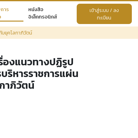
ยการ
หนังสือ
เข้าสู่ระบบ / ลง
อ
อิเล็กทรอนิกส์
ทะเบียน
บยุคโลกาภิวัตน์
ื่องแนวทางปฏิรูป
รบริหารราชการแผ่น
กาภิวัตน์