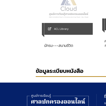
Library
ACL Library
ญา 2 =
นักรบ---สนามชีวิต
ข้อมูลระเบียบหนังสือ
ท
เ