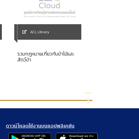
ACL Library
ACL Library
รวมกฎหมายเกี่ยวกับป่าไม้และ
La Dualite de juridi
สัตว์ป่า
France et a l' etran
ดาวน์โหลดใช้งานบนแอปพลิเคชัน