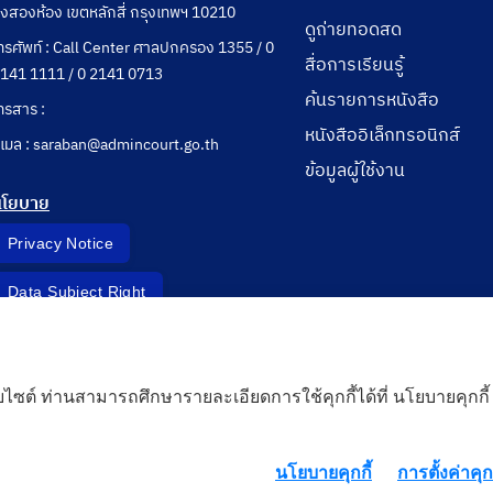
ุ่งสองห้อง เขตหลักสี่ กรุงเทพฯ 10210
ดูถ่ายทอดสด
ทรศัพท์ : Call Center ศาลปกครอง 1355 / 0
สื่อการเรียนรู้
141 1111 / 0 2141 0713
ค้นรายการหนังสือ
ทรสาร :
หนังสืออิเล็กทรอนิกส์
ีเมล : saraban@admincourt.go.th
ข้อมูลผู้ใช้งาน
นโยบาย
Privacy Notice
Data Subject Right
Incident Report
็บไซต์ ท่านสามารถศึกษารายละเอียดการใช้คุกกี้ได้ที่ นโยบายคุกกี้
 Cloud
นโยบายคุกกี้
การตั้งค่าคุกก
rd