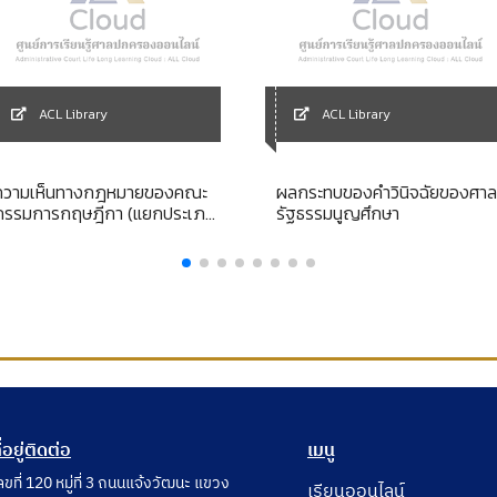
ACL Library
ACL Library
ความเห็นทางกฎหมายของคณะ
ผลกระทบของคำวินิจฉัยของศาล
กรรมการกฤษฎีกา (แยกประเภท)
รัฐธรรมนูญศึกษา
พระราชบัญญัติมหาวิทยาลัย
ธรรมศาสตร์ พ.ศ. 2531
ี่อยู่ติดต่อ
เมนู
ลขที่ 120 หมู่ที่ 3 ถนนแจ้งวัฒนะ แขวง
เรียนออนไลน์