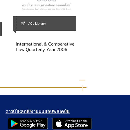
ACL Library
ACL Library
International & Comparative
ประมวลรัษฎากรพระร
Law Quarterly Year 2006
จัดตั้งศาลภาษีอากรและ
พิจารณาคดีภาษีอากร
2528 ข้อกำหนดคดีภา
พ.ศ. 2544 พร้อมกฎ
พระราชกฤษฎีกาและค
สรรพากร (ฉบับจัดพิม
2555).
ดาวน์โหลดใช้งานบนแอปพลิเคชัน