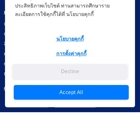
ประสิทธิภาพเว็บไซต์ ท่านสามารถศึกษาราย
เมนู
ละเอียดการใช้คุกกี้ได้ที่ นโยบายคุกกี้
เรียนออนไลน์
ดูถ่ายทอดสด
นโยบายคุกกี้
สื่อการเรียนรู้
ค้นรายการหนังสือ
การตั้งค่าคุกกี้
หนังสืออิเล็กทรอนิกส์
Decline
ข้อมูลผู้ใช้งาน
ดาวน์โหลดใช้งานบนแอปพลิเคชัน
Accept All
แบบสอบถามความพึงพอใจ