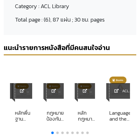
Category :
ACL Library
Total page :
(6), 87 แผ่น ; 30 ซม. pages
แนะนำรายการหนังสือที่มีคนสนใจอ่าน
ACL
y
ACL
ACL
ACL
Library
Library
Library
Library
ed
หลักพื้น
กฎหมาย
หลัก
Language
l,
ฐาน
ป้องกัน
กฎหมาย
and the
an
กฎหมาย
และปราบ
จาก
internet /
มหาชน
ปราม
บทความ
tional
การ
สั้นคดี