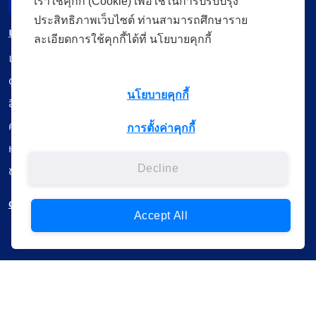
เราใช้คุกกี้ (Cookie) เพื่อใช้ในการปรับปรุง
Incident Report
ประสิทธิภาพเว็บไซต์ ท่านสามารถศึกษาราย
เมนู
ละเอียดการใช้คุกกี้ได้ที่ นโยบายคุกกี้
เรียนออนไลน์
ดูถ่ายทอดสด
นโยบายคุกกี้
สื่อการเรียนรู้
ค้นรายการหนังสือ
การตั้งค่าคุกกี้
หนังสืออิเล็กทรอนิกส์
ข้อมูลผู้ใช้งาน
Decline
ดาวน์โหลดใช้งานบนแอปพลิเคชัน
Accept All
แบบสอบถามความพึงพอใจ