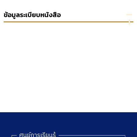
ทาง
อาญา
งบ
ทักษะ
ปกครอง
ฉบับ
ประมาณ
การคิด
ข้อมูลระเบียบหนังสือ
พ.ศ.
อ้างอิง
หน่วยที่
2539
9-15