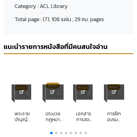
Category :
ACL Library
Total page :
(7), 108 แผ่น ; 29 ซม. pages
แนะนำรายการหนังสือที่มีคนสนใจอ่าน
ACL
ACL
ACL
ACL
Library
Library
Library
Library
พระราช
ประมวล
เอกสาร
การฝึก
บัญญัติ
กฎหมาย
การสอน
อบรม
วิธี
วิธี
ชุด
หลักสูตร
ปฏิบัติ
พิจารณา
วิชาการ
การ
ราชการ
ความ
คลังและ
พัฒนา