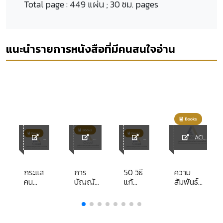
Total page :
449 แผ่น ; 30 ซม. pages
แนะนำรายการหนังสือที่มีคนสนใจอ่าน
ACL
ACL
ACL
ACL
Library
y
Librar
Library
Librar
y
y
e
กระแส
การ
50 วิธี
ความ
คน
บัญญัติ
แก้
สัมพันธ์
é
กระแส
บทนิยาม
ปัญหา
ระหว่างรัฐ
โลก
ใน
& การ
กับ
กฎหมาย
ตัดสิน
รัฐวิสาหกิจ
ใจอย่าง
ในการ