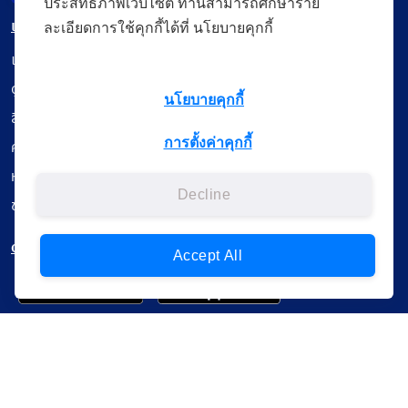
ประสิทธิภาพเว็บไซต์ ท่านสามารถศึกษาราย
เมนู
ละเอียดการใช้คุกกี้ได้ที่ นโยบายคุกกี้
เรียนออนไลน์
ดูถ่ายทอดสด
นโยบายคุกกี้
สื่อการเรียนรู้
การตั้งค่าคุกกี้
ค้นรายการหนังสือ
หนังสืออิเล็กทรอนิกส์
Decline
ข้อมูลผู้ใช้งาน
ดาวน์โหลดใช้งานบนแอปพลิเคชัน
Accept All
แบบสอบถามความพึงพอใจ