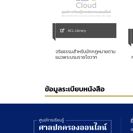
ACL Library
Library
จริยธรรมสำหรับนักกฎหมายตาม
IV infection
แนวพระบรมราชโชวาท
ข้อมูลระเบียบหนังสือ
ท
เ