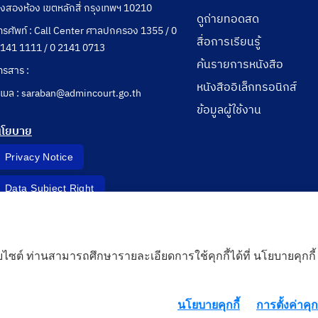
ุ่งสองห้อง เขตหลักสี่ กรุงเทพฯ 10210
ดูถ่ายทอดสด
ทรศัพท์ : Call Center ศาลปกครอง 1355 / 0
สื่อการเรียนรู้
141 1111 / 0 2141 0713
ค้นรายการหนังสือ
ทรสาร :
หนังสืออิเล็กทรอนิกส์
ีเมล : saraban@admincourt.go.th
ข้อมูลผู้ใช้งาน
นโยบาย
Privacy Notice
Data Subject Right
Incident Report
็บไซต์ ท่านสามารถศึกษารายละเอียดการใช้คุกกี้ได้ที่ นโยบายคุกกี้
 Cloud
นโยบายคุกกี้
การตั้งค่าคุกก
rd