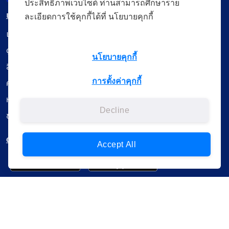
ประสิทธิภาพเว็บไซต์ ท่านสามารถศึกษาราย
เมนู
ละเอียดการใช้คุกกี้ได้ที่ นโยบายคุกกี้
เรียนออนไลน์
ดูถ่ายทอดสด
นโยบายคุกกี้
สื่อการเรียนรู้
การตั้งค่าคุกกี้
ค้นรายการหนังสือ
หนังสืออิเล็กทรอนิกส์
Decline
ข้อมูลผู้ใช้งาน
ดาวน์โหลดใช้งานบนแอปพลิเคชัน
Accept All
แบบสอบถามความพึงพอใจ