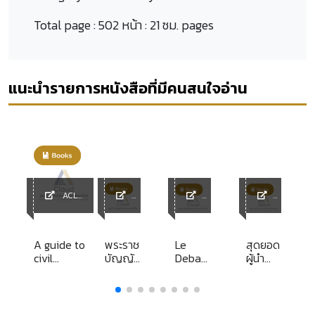
Total page :
502 หน้า : 21 ซม. pages
แนะนำรายการหนังสือที่มีคนสนใจอ่าน
ACL
Library
ACL
ACL
ACL
y
Librar
Librar
Librar
y
y
y
A guide to
พระราช
Le
สุดยอด
civil
บัญญัติ
Debat
ผู้นำ
ม
procedure
การรับ
public
ระดับ 5
in Hong
ขนของ
Kong [text]
ทาง
/ Michael
ถนน