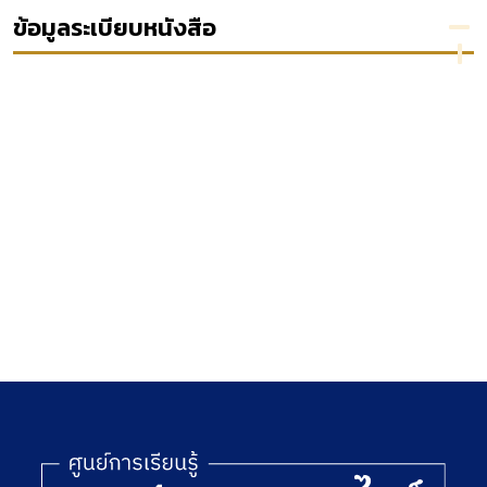
Wilkinson,
ระหว่าง
ข้อมูลระเบียบหนังสือ
Eric T.M.
ประเทศ
Cheung,
พ.ศ.
Christine N.
2556
Booth ;
contributing
author, Gary
Meggitt.