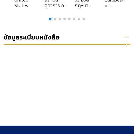
States
ตุลาการ กับ
กฎหมาย
of
code
ขบวนการ
วิธี
administrativ
annotated
ประชาธิปไตย
พิจารณา
justice
ในเกาหลี
ความ
อาญา ...
ข้อมูลระเบียบหนังสือ
ง