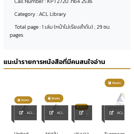
Call Number :
KPT2720 .ก64 2536
Category :
ACL Library
Total page :
1 เล่ม (หน้าไม่เรียงลำดับ) ; 29 ซม.
pages
แนะนำรายการหนังสือที่มีคนสนใจอ่าน
ACL
ACL
ACL Librar
Library
Library
ACL
y
Library
United
สถาบัน
ประมวล
Europeanisat