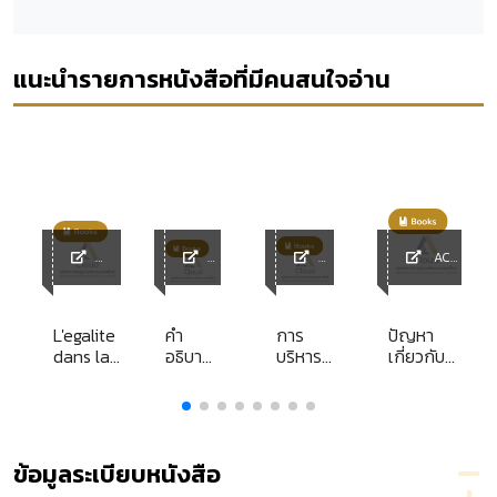
แนะนำรายการหนังสือที่มีคนสนใจอ่าน
ACL
y
ACL
ACL
ACL
Library
Library
Librar
Librar
y
y
L'egalite
คำ
การ
ปัญหา
dans la
อธิบาย
บริหาร
เกี่ยวกับ
fonction
ยืม ฝาก
องค์การ
การชุมนุม
าร
publique
ทรัพย์
บริหาร
สาธารณะ
/
ส่วน
ใน
35
ตำบล
ประเทศไทย
]
ข้อมูลระเบียบหนังสือ