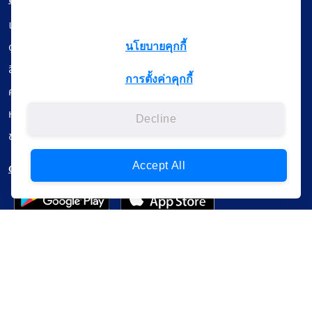
เรียนออนไลน์
ดูถ่ายทอดสด
นโยบายคุกกี้
สื่อการเรียนรู้
การตั้งค่าคุกกี้
ค้นรายการหนังสือ
หนังสืออิเล็กทรอนิกส์
Decline
ข้อมูลผู้ใช้งาน
ดาวน์โหลดใช้งานบนแอปพลิเคชัน
Accept All
แบบสอบถามความพึงพอใจ
Administrative Court Life Long Learning Cloud : ALL Cloud