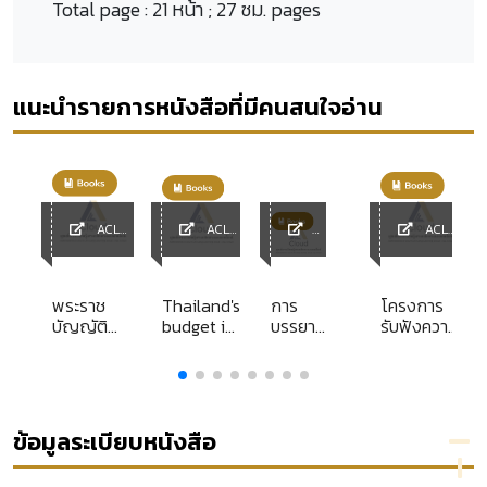
Total page :
21 หน้า ; 27 ซม. pages
แนะนำรายการหนังสือที่มีคนสนใจอ่าน
ACL
ACL
ACL
Library
Library
ACL
Library
Librar
y
พระราช
Thailand's
การ
โครงการ
บัญญัติ
budget in
บรรยาย
รับฟังความ
การ
brief
พิเศษ
คิดเห็นของ
สาธารณสุข
หัวข้อ
ประชาชน
พ.ศ. 2535
เข็มทิศ
เพื่อพัฒนา
[ลูกบท] เล่ม
ชีวิต
กระบวนการ
2
แผนที่ดู
ยุติธรรม
ข้อมูลระเบียบหนังสือ
จิต
รายงาน
บริหาร
ฉบับ