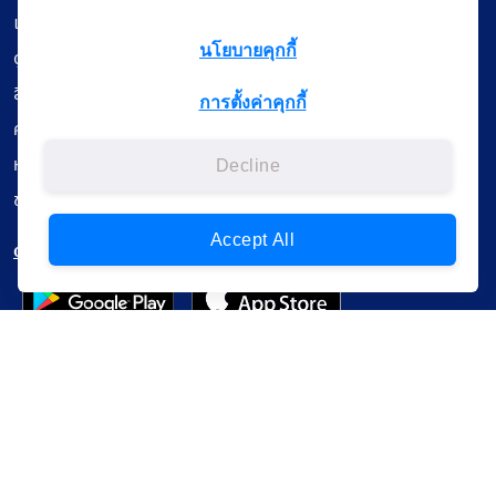
เรียนออนไลน์
นโยบายคุกกี้
ดูถ่ายทอดสด
สื่อการเรียนรู้
การตั้งค่าคุกกี้
ค้นรายการหนังสือ
หนังสืออิเล็กทรอนิกส์
Decline
ข้อมูลผู้ใช้งาน
Accept All
ดาวน์โหลดใช้งานบนแอปพลิเคชัน
แบบสอบถามความพึงพอใจ
Administrative Court Life Long Learning Cloud : ALL Cloud