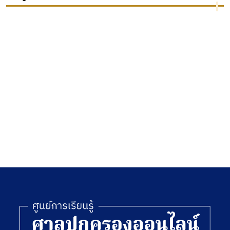
ปกครอง
ของการ
ได้รับ
ของไทย
ดำเนิน
ความ
การทาง
คุ้มครอง
ปกครอง
สิทธิ
ต่อการ
ประกัน
บริหาร
สังคมแค่
จัดการ
ไหน
ท้องถิ่น