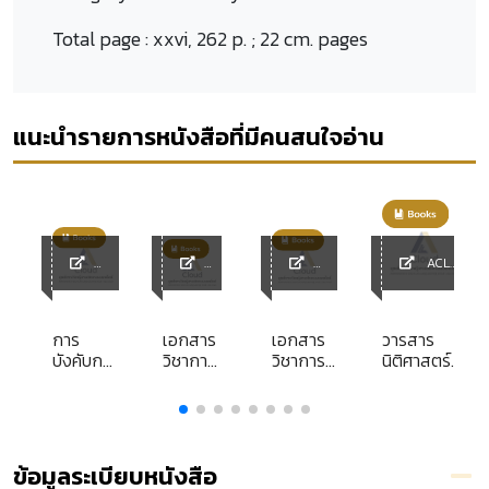
Total page :
xxvi, 262 p. ; 22 cm. pages
แนะนำรายการหนังสือที่มีคนสนใจอ่าน
ACL
y
ACL
ACL
ACL
Library
Library
Library
Library
ร
การ
เอกสาร
เอกสาร
วารสาร
ม
บังคับการ
วิชาการ
วิชาการ
นิติศาสตร์
ร
ตาม
ส่วน
ส่วน
มหาวิทยาลัย
ศ
สัญญา
บุคคล
บุคคล
ธรรมศาสตร์
าร
ทาง
เรื่อง
เรื่อง
ประจำปี
่
ปกครอง
ผลกระ
แรงงาน
2550
อน
ในระบบ
ทบและ
ข้าม
ข้อมูลระเบียบหนังสือ
กฎหมาย
อุปสรรค
ชาติ...ควร