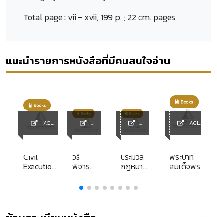
Total page :
vii - xvii, 199 p. ; 22 cm. pages
แนะนำรายการหนังสือที่มีคนสนใจอ่าน
ACL
ACL
Library
ACL
ACL
Library
y
Library
Library
Civil
วิธี
ประมวล
พระบาท
รม
Execution
พิจารณา
กฎหมาย
สมเด็จพระ
Practice
คดี
วิธี
จุลจอมเกล้า
ธ
Collection
ปกครอง
พิจารณา
เจ้าอยู่หัว
การฟ้อง
ความ
พระพุทธเจ้า
น
คดี การ
แพ่ง
หลวง พระ
ร
พิจารณา
ปิยมหาราช