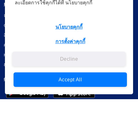
ละเอียดการใช้คุกกี้ได้ที่ นโยบายคุกกี้
เมนู
เรียนออนไลน์
ดูถ่ายทอดสด
นโยบายคุกกี้
สื่อการเรียนรู้
การตั้งค่าคุกกี้
ค้นรายการหนังสือ
หนังสืออิเล็กทรอนิกส์
Decline
ข้อมูลผู้ใช้งาน
ดาวน์โหลดใช้งานบนแอปพลิเคชัน
Accept All
แบบสอบถามความพึงพอใจ