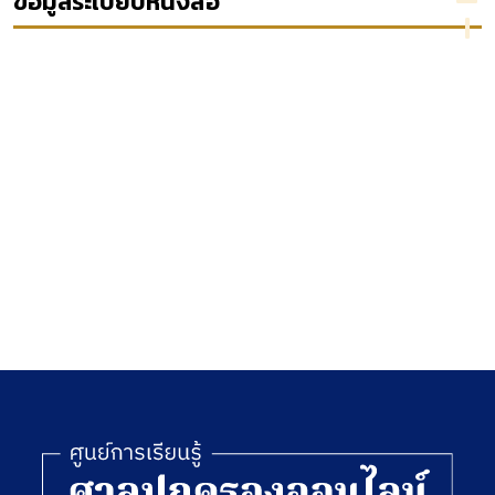
ข้อมูลระเบียบหนังสือ
์
คดี และ
พระราชาผู้
ะ
การ
ยิ่งใหญ่อัน
บังคับคดี
เป็นที่รัก
ย
ปกครอง
ของปวงชน
ชาวไทย