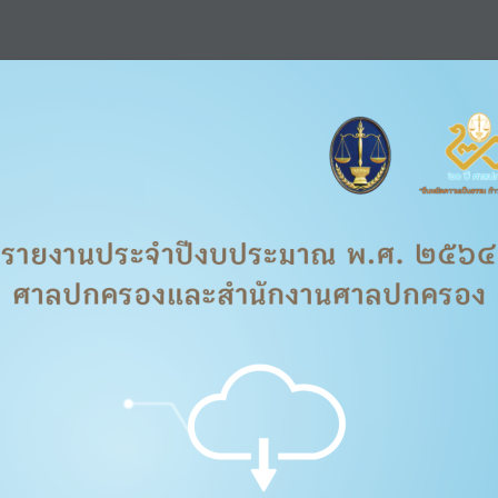
รายงานประจำําาปีงบประมาณ พ.ศ. ๒๕๖๔
ศาลปกครองและสำําานักงานศาลปกครอง