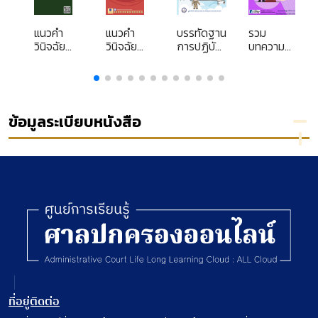
แนวคำ
แนวคำ
บรรทัดฐาน
รวม
ย
วินิจฉัย
วินิจฉัย
การปฏิบัติ
บทความ
ของศาล
คดี
ราชการ
อุทาหรณ์
ปกครอง
ปกครอง
ทาง
จากคดี
เล่มที่ 13
ชุด สาระ
ปกครองที่
ปกครอง
ง
1000
ดี (ฉบับ
เรื่อง คดี
คดี
การ์ตูน)
พิพาทเกี่ยว
ข้อมูลระเบียบหนังสือ
ปกครอง
กับวินัย
ข้าราชการ :
พฤติการณ์
การกระทำ
ผิดวินัย
ที่อยู่ติดต่อ