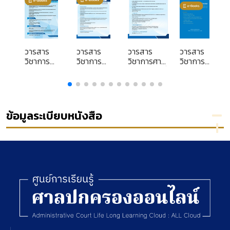
วารสาร
วารสาร
วารสาร
วารสาร
วิชาการ
วิชาการ
วิชาการศาล
วิชาการ
ศาล
ศาล
ปกครอง ปีที่
ศาล
ง
ปกครอง
ปกครอง
25 ฉบับที่ 2
ปกครอง
ปีที่ 26
ปีที่ 25
(พฤษภาคม-
ปีที่ 1 ฉบับ
ฉบับที่ 1
ฉบับที่ 3
สิงหาคม)
ที่ 3
ม
(มกราคม-
(กันยายน-
2568
(กันยายน
ข้อมูลระเบียบหนังสือ
เมษายน)
ธันวาคม)
-
)
2569
2568
ธันวาคม)
2544