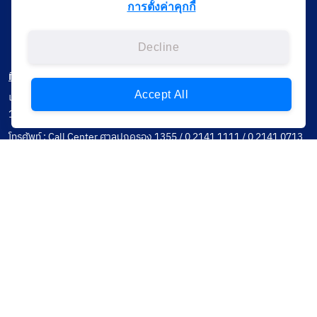
การตั้งค่าคุกกี้
Decline
ที่อยู่ติดต่อ
Accept All
เลขที่ 120 หมู่ที่ 3 ถนนแจ้งวัฒนะ แขวงทุ่งสองห้อง เขตหลักสี่ กรุงเทพฯ
10210
โทรศัพท์ : Call Center ศาลปกครอง 1355 / 0 2141 1111 / 0 2141 0713
โทรสาร :
อีเมล : saraban@admincourt.go.th
นโยบาย
Privacy Notice
Data Subject Right
Incident Report