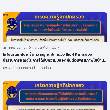
(15) Infographic เกร็ดความรู้คดีปกครอง >
Infographic เกร็ดความรู้คดีปกครอง Ep. 48 สิทธิของ
ข้าราชการหญิงในการได้รับความปลอดภัยต่อเพศสภาพในบ้าน
พักที่ทางราชการจัดให้
6 ครั้งอ่านบทความนี้
|
1 วันก่อน