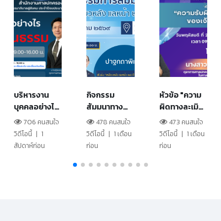
บริหารงาน
กิจกรรม
หัวข้อ "ความ
บุคคลอย่างไร
สัมมนาทาง
ผิดทางละเมิด
ให้ถูกต้องและ
วิชาการ
ของเจ้าหน้าที่"
706 คนสนใจ
478 คนสนใจ
473 คนสนใจ
เป็นธรรม ตอน
"เหลียวหลัง
(สำนักงาน
วิดีโอนี้
|
1
วิดีโอนี้
|
1 เดือน
วิดีโอนี้
|
1 เดือน
ที่ 1 (วิทยาลัย
แลหน้า 25 ปี
ศาลปกครอง
สัปดาห์ก่อน
ก่อน
ก่อน
การยุติธรรม
ศาลปกครอง"
เชียงใหม่)
ทางปกครอง)
วันที่ 9 มีนาคม
2569