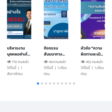
บริหารงาน
กิจกรรม
หัวข้อ "ความ
บุคคลอย่างไร
สัมมนาทาง
ผิดทางละเมิด
ให้ถูกต้องและ
วิชาการ
ของเจ้าหน้าที่"
710 คนสนใจ
484 คนสนใจ
482 คนสนใจ
เป็นธรรม ตอน
"เหลียวหลัง
(สำนักงาน
วิดีโอนี้
|
1
วิดีโอนี้
|
1 เดือน
วิดีโอนี้
|
1 เดือน
ที่ 1 (วิทยาลัย
แลหน้า 25 ปี
ศาลปกครอง
สัปดาห์ก่อน
ก่อน
ก่อน
การยุติธรรม
ศาลปกครอง"
เชียงใหม่)
ทางปกครอง)
วันที่ 9 มีนาคม
2569