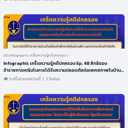
(15) Infographic เกร็ดความรู้คดีปกครอง >
Infographic เกร็ดความรู้คดีปกครอง Ep. 48 สิทธิของ
ข้าราชการหญิงในการได้รับความปลอดภัยต่อเพศสภาพในบ้าน
พักที่ทางราชการจัดให้
9 ครั้งอ่านบทความนี้
|
2 วันก่อน